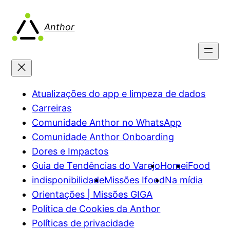
Pular
para
Anthor
o
conteúdo
Atualizações do app e limpeza de dados
Carreiras
Comunidade Anthor no WhatsApp
Comunidade Anthor Onboarding
Dores e Impactos
Guia de Tendências do Varejo
Home
iFood
indisponibilidade
Missões Ifood
Na mídia
Orientações | Missões GIGA
Política de Cookies da Anthor
Políticas de privacidade