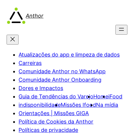
Pular
para
Anthor
o
conteúdo
Atualizações do app e limpeza de dados
Carreiras
Comunidade Anthor no WhatsApp
Comunidade Anthor Onboarding
Dores e Impactos
Guia de Tendências do Varejo
Home
iFood
indisponibilidade
Missões Ifood
Na mídia
Orientações | Missões GIGA
Política de Cookies da Anthor
Políticas de privacidade