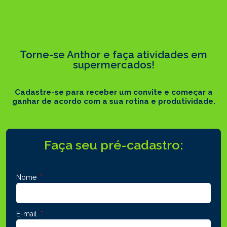
Torne-se Anthor e faça atividades em
supermercados!
Cadastre-se para receber um convite e começar a
ganhar de acordo com a sua rotina e produtividade.
Faça seu pré-cadastro:
Nome
E-mail